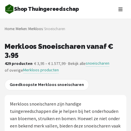
Shop Thuingereedschap
Zoeken
Home
/
Merken
/
Merkloos
/
Snoeischaren
NAVIGATIE
Shop
Merkloos Snoeischaren vanaf €
3,95
Merken
snoeischaren
429 producten
· € 3,95 – € 1.577,99 · Bekijk alle
Merkloos producten
of overige
Blog
Borderplanten
Goedkoopste Merkloos snoeischaren
Grasmaaiers
Merkloos snoeischaren zijn handige
tuingereedschappen die je helpen bij het onderhouden
Hogedrukreinigers
van bloemen, struiken en bomen. Hoewel ze niet onder
een bekend merk vallen, bieden deze snoeischaren vaak
Grastrimmers