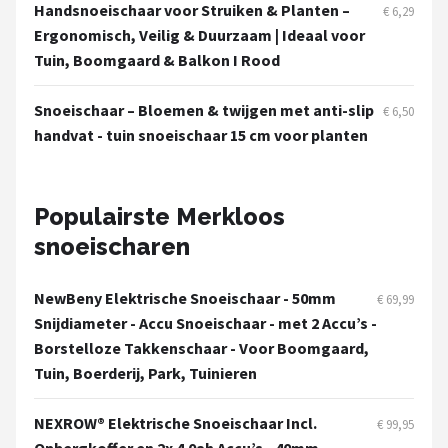
Einhell
Handsnoeischaar voor Struiken & Planten –
€ 6,29
Ergonomisch, Veilig & Duurzaam | Ideaal voor
Makita
Tuin, Boomgaard & Balkon I Rood
Synx Tools
Snoeischaar – Bloemen & twijgen met anti-slip
€ 6,50
handvat - tuin snoeischaar 15 cm voor planten
Fiskars
Alle merken →
Populairste Merkloos
snoeischaren
NewBeny Elektrische Snoeischaar - 50mm
€ 69,99
Snijdiameter - Accu Snoeischaar - met 2 Accu’s -
Borstelloze Takkenschaar - Voor Boomgaard,
Tuin, Boerderij, Park, Tuinieren
NEXROW® Elektrische Snoeischaar Incl.
€ 99,95