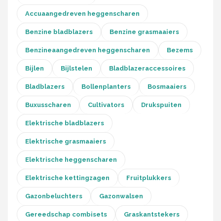
Accuaangedreven heggenscharen
Benzine bladblazers
Benzine grasmaaiers
Benzineaangedreven heggenscharen
Bezems
Bijlen
Bijlstelen
Bladblazeraccessoires
Bladblazers
Bollenplanters
Bosmaaiers
Buxusscharen
Cultivators
Drukspuiten
Elektrische bladblazers
Elektrische grasmaaiers
Elektrische heggenscharen
Elektrische kettingzagen
Fruitplukkers
Gazonbeluchters
Gazonwalsen
Gereedschap combisets
Graskantstekers