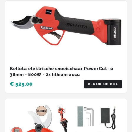
Bellota elektrische snoeischaar PowerCut- ∅
38mm - 800W - 2x lithium accu
€ 525,00
BEKIJK OP BOL