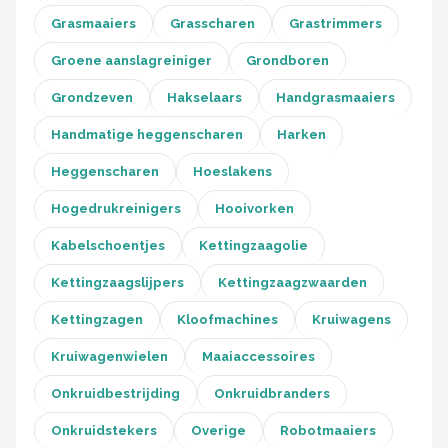
Grasmaaiers
Grasscharen
Grastrimmers
Groene aanslagreiniger
Grondboren
Grondzeven
Hakselaars
Handgrasmaaiers
Handmatige heggenscharen
Harken
Heggenscharen
Hoeslakens
Hogedrukreinigers
Hooivorken
Kabelschoentjes
Kettingzaagolie
Kettingzaagslijpers
Kettingzaagzwaarden
Kettingzagen
Kloofmachines
Kruiwagens
Kruiwagenwielen
Maaiaccessoires
Onkruidbestrijding
Onkruidbranders
Onkruidstekers
Overige
Robotmaaiers