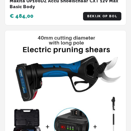
Makita UP100DZ Accu Snoeischaar CXT 12V Max
Basic Body
€ 484,00
BEKIJK OP BOL