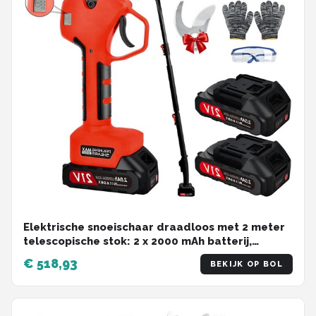
Elektrische snoeischaar draadloos met 2 meter
telescopische stok: 2 x 2000 mAh batterij,
snijdiameter 25-50 mm, tuinschaar voor heg
€ 518,93
BEKIJK OP BOL
boom fruit.