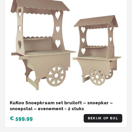
KuKoo Snoepkraam set bruiloft – snoepkar –
snoepstal – evenement - 2 stuks
€ 599,99
BEKIJK OP BOL