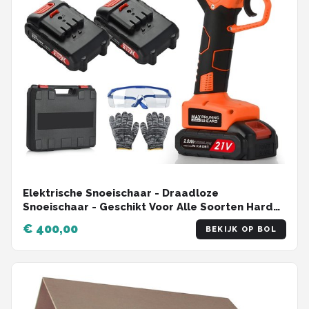
Elektrische Snoeischaar - Draadloze
Snoeischaar - Geschikt Voor Alle Soorten Harde
En Droge Takken - Bloemenschaar -
€ 400,00
BEKIJK OP BOL
Takkenschaar - Heggenschaar - 2 Accu's Met
Acculader - Max 40 Mm Snijdiameter - Incl.
Opbergbox - Scherp Blad