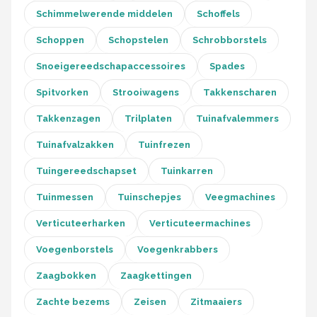
Schimmelwerende middelen
Schoffels
Schoppen
Schopstelen
Schrobborstels
Snoeigereedschapaccessoires
Spades
Spitvorken
Strooiwagens
Takkenscharen
Takkenzagen
Trilplaten
Tuinafvalemmers
Tuinafvalzakken
Tuinfrezen
Tuingereedschapset
Tuinkarren
Tuinmessen
Tuinschepjes
Veegmachines
Verticuteerharken
Verticuteermachines
Voegenborstels
Voegenkrabbers
Zaagbokken
Zaagkettingen
Zachte bezems
Zeisen
Zitmaaiers