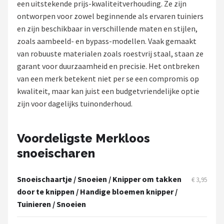
een uitstekende prijs-kwaliteitverhouding. Ze zijn
ontworpen voor zowel beginnende als ervaren tuiniers
Onkruidbranders
en zijn beschikbaar in verschillende maten en stijlen,
zoals aambeeld- en bypass-modellen. Vaak gemaakt
Shop
van robuuste materialen zoals roestvrij staal, staan ze
POPULAIRE MERKEN
garant voor duurzaamheid en precisie. Het ontbreken
van een merk betekent niet per se een compromis op
To the South
kwaliteit, maar kan juist een budgetvriendelijke optie
zijn voor dagelijks tuinonderhoud.
GARDENA
Talen Tools
Voordeligste Merkloos
snoeischaren
Husqvarna
Bosch
Snoeischaartje / Snoeien / Knipper om takken
€ 3,95
door te knippen / Handige bloemen knipper /
WORX
Tuinieren / Snoeien