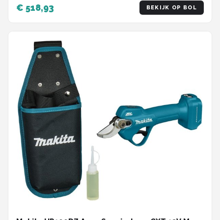
en fruit met snijdiameter tot 50 mm
€ 518,93
BEKIJK OP BOL