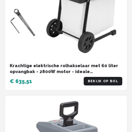
Krachtige elektrische rolhakselaar met 60 liter
opvangbak - 2800W motor - ideale
tuinhakselaar voor takken tot 44 mm
€ 635,51
BEKIJK OP BOL