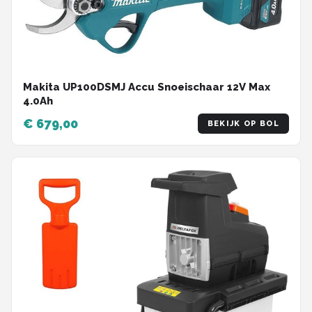
Makita UP100DSMJ Accu Snoeischaar 12V Max
4.0Ah
€ 679,00
BEKIJK OP BOL