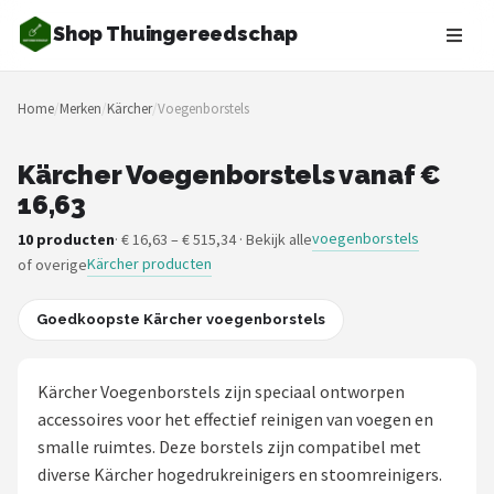
Shop Thuingereedschap
Zoeken
Home
/
Merken
/
Kärcher
/
Voegenborstels
NAVIGATIE
Shop
Kärcher Voegenborstels vanaf €
16,63
Merken
voegenborstels
10 producten
· € 16,63 – € 515,34 · Bekijk alle
Kärcher producten
of overige
Blog
Borderplanten
Goedkoopste Kärcher voegenborstels
Grasmaaiers
Kärcher Voegenborstels zijn speciaal ontworpen
accessoires voor het effectief reinigen van voegen en
Hogedrukreinigers
smalle ruimtes. Deze borstels zijn compatibel met
diverse Kärcher hogedrukreinigers en stoomreinigers.
Grastrimmers