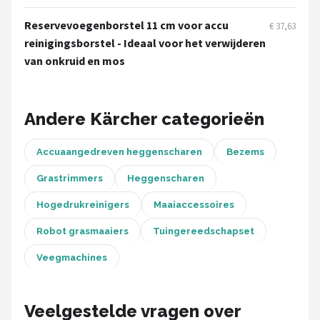
Einhell
Reservevoegenborstel 11 cm voor accu
€ 37,63
Makita
reinigingsborstel - Ideaal voor het verwijderen
van onkruid en mos
Synx Tools
Fiskars
Andere Kärcher categorieën
Alle merken →
Accuaangedreven heggenscharen
Bezems
Grastrimmers
Heggenscharen
Hogedrukreinigers
Maaiaccessoires
Robot grasmaaiers
Tuingereedschapset
Veegmachines
Veelgestelde vragen over