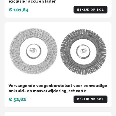
exclusief accu en lader
€ 101,64
BEKIJK OP BOL
Vervangende voegenborstelset voor eenvoudige
onkruid- en mosverwijdering, set van 2
€ 52,82
BEKIJK OP BOL