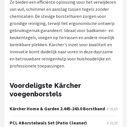
Ze bieden een efficiënte oplossing voor het verwijderen
van vuil, schimmel en aanslag tussen tegels zonder
Onkruidbranders
chemicaliën. De stevige borstelharen zorgen voor
grondige reiniging, terwijl het ergonomische ontwerp
Shop
gebruiksgemak garandeert. Ideaal voor badkamer- en
POPULAIRE MERKEN
keukentegels, voegen op terrassen en andere moeilijk
bereikbare plekken. Kärcher's inzet voor kwaliteit en
To the South
innovatie komt duidelijk naar voren in deze duurzame
en betrouwbare reinigenhulp voor huishoudelijke en
GARDENA
professionele toepassingen.
Talen Tools
Voordeligste Kärcher
Husqvarna
voegenborstels
Bosch
Kärcher Home & Garden 2.445-243.0 Borstband
€ 16,63
WORX
PCL 4 Borstelwals Set (Patio Cleaner)
€ 33,50