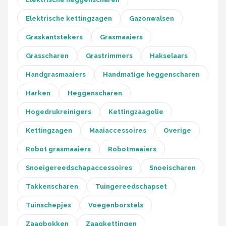
Elektrische kettingzagen
Gazonwalsen
Graskantstekers
Grasmaaiers
Grasscharen
Grastrimmers
Hakselaars
Handgrasmaaiers
Handmatige heggenscharen
Harken
Heggenscharen
Hogedrukreinigers
Kettingzaagolie
Kettingzagen
Maaiaccessoires
Overige
Robot grasmaaiers
Robotmaaiers
Snoeigereedschapaccessoires
Snoeischaren
Takkenscharen
Tuingereedschapset
Tuinschepjes
Voegenborstels
Zaagbokken
Zaagkettingen