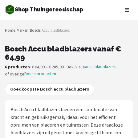
Shop Thuingereedschap
Zoeken
Home
/
Merken
/
Bosch
/
Accu bladblazers
NAVIGATIE
Shop
Bosch Accu bladblazers vanaf €
64,99
Merken
accu bladblazers
6 producten
· € 64,99 – € 285,00 · Bekijk alle
Bosch producten
of overige
Blog
Borderplanten
Goedkoopste Bosch accu bladblazers
Grasmaaiers
Bosch Accu bladblazers bieden een combinatie van
kracht en gebruiksgemak, ideaal voor het efficiënt
Hogedrukreinigers
opruimen van bladeren en tuinresten. Deze draadloze
bladblazers zijn uitgerust met krachtige lithium-ion-
Grastrimmers