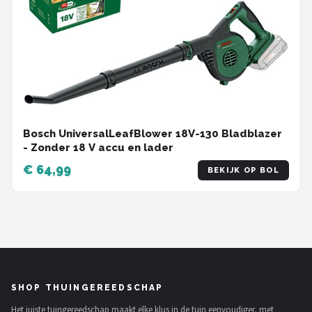
Bosch UniversalLeafBlower 18V-130 Bladblazer
- Zonder 18 V accu en lader
€ 64,99
BEKIJK OP BOL
SHOP THUINGEREEDSCHAP
Het juiste tuingereedschap maakt elke klus in de tuin eenvoudiger, met