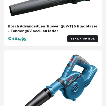
Bosch AdvancedLeafBlower 36V-750 Bladblazer
- Zonder 36V accu en lader
€ 104,95
BEKIJK OP BOL