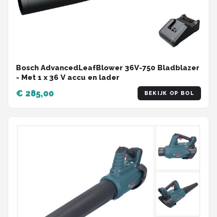
Bosch AdvancedLeafBlower 36V-750 Bladblazer
- Met 1 x 36 V accu en lader
€ 285,00
BEKIJK OP BOL