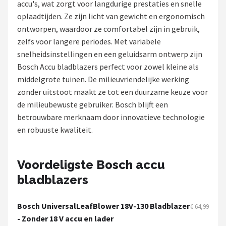
accu's, wat zorgt voor langdurige prestaties en snelle
oplaadtijden. Ze zijn licht van gewicht en ergonomisch
Onkruidbranders
ontworpen, waardoor ze comfortabel zijn in gebruik,
zelfs voor langere periodes. Met variabele
Shop
snelheidsinstellingen en een geluidsarm ontwerp zijn
POPULAIRE MERKEN
Bosch Accu bladblazers perfect voor zowel kleine als
middelgrote tuinen. De milieuvriendelijke werking
To the South
zonder uitstoot maakt ze tot een duurzame keuze voor
de milieubewuste gebruiker. Bosch blijft een
GARDENA
betrouwbare merknaam door innovatieve technologie
en robuuste kwaliteit.
Talen Tools
Husqvarna
Voordeligste Bosch accu
bladblazers
Bosch
WORX
Bosch UniversalLeafBlower 18V-130 Bladblazer
€ 64,99
- Zonder 18 V accu en lader