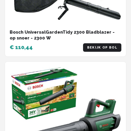
Bosch UniversalGardenTidy 2300 Bladblazer -
op snoer - 2300 W
€ 110,44
BEKIJK OP BOL