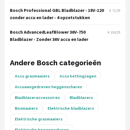
Einhell
Bosch Professional GBL Bladblazer - 18V-120
€ 73,99
Makita
zonder accu en lader - 4 opzetstukken
Synx Tools
Bosch AdvancedLeafBlower 36V-750
€ 104,95
Bladblazer - Zonder 36V accu en lader
Fiskars
Alle merken →
Andere Bosch categorieën
Accu grasmaaiers
Accu kettingzagen
Accuaangedreven heggenscharen
Bladblazeraccessoires
Bladblazers
Bosmaaiers
Elektrische bladblazers
Elektrische grasmaaiers
Elektrische heggenscharen