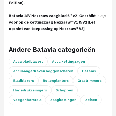
Einhell
Edition].
Makita
Batavia 18V Nexxsaw zaagblad 6'' v2- Geschikt
€ 25,99
voor op de kettingzaag Nexxsaw® V1 & V2 [Let
Synx Tools
op: niet van toepassing op Nexxsaw® V3]
Fiskars
Andere Batavia categorieën
Alle merken →
Accu bladblazers
Accu kettingzagen
Accuaangedreven heggenscharen
Bezems
Bladblazers
Bollenplanters
Grastrimmers
Hogedrukreinigers
Schoppen
Voegenborstels
Zaagkettingen
Zeisen