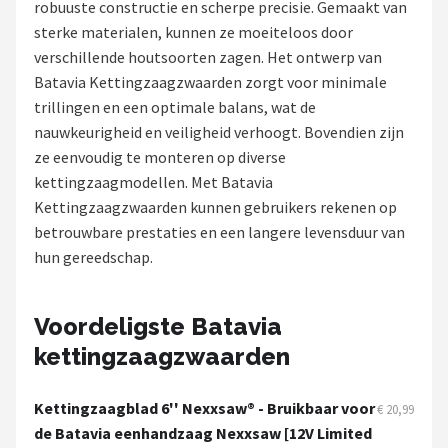
robuuste constructie en scherpe precisie. Gemaakt van
sterke materialen, kunnen ze moeiteloos door
Onkruidbranders
verschillende houtsoorten zagen. Het ontwerp van
Batavia Kettingzaagzwaarden zorgt voor minimale
Shop
trillingen en een optimale balans, wat de
POPULAIRE MERKEN
nauwkeurigheid en veiligheid verhoogt. Bovendien zijn
ze eenvoudig te monteren op diverse
To the South
kettingzaagmodellen. Met Batavia
Kettingzaagzwaarden kunnen gebruikers rekenen op
GARDENA
betrouwbare prestaties en een langere levensduur van
hun gereedschap.
Talen Tools
Husqvarna
Voordeligste Batavia
kettingzaagzwaarden
Bosch
WORX
Kettingzaagblad 6'' Nexxsaw® - Bruikbaar voor
€ 20,99
de Batavia eenhandzaag Nexxsaw [12V Limited