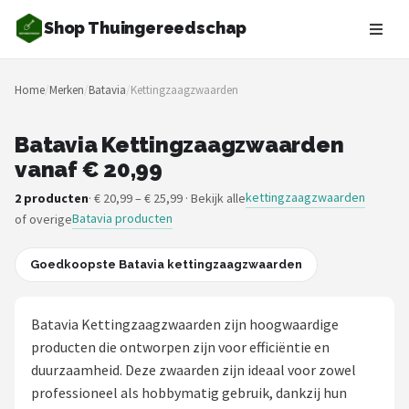
Shop Thuingereedschap
Zoeken
Home
/
Merken
/
Batavia
/
Kettingzaagzwaarden
NAVIGATIE
Shop
Batavia Kettingzaagzwaarden
vanaf € 20,99
Merken
kettingzaagzwaarden
2 producten
· € 20,99 – € 25,99 · Bekijk alle
Batavia producten
of overige
Blog
Borderplanten
Goedkoopste Batavia kettingzaagzwaarden
Grasmaaiers
Batavia Kettingzaagzwaarden zijn hoogwaardige
producten die ontworpen zijn voor efficiëntie en
Hogedrukreinigers
duurzaamheid. Deze zwaarden zijn ideaal voor zowel
professioneel als hobbymatig gebruik, dankzij hun
Grastrimmers