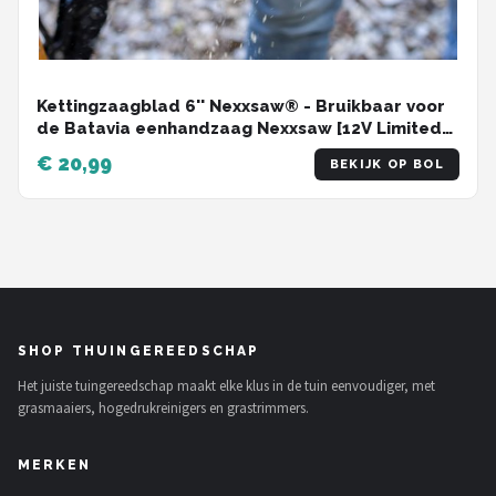
Kettingzaagblad 6'' Nexxsaw® - Bruikbaar voor
de Batavia eenhandzaag Nexxsaw [12V Limited
Edition].
€ 20,99
BEKIJK OP BOL
SHOP THUINGEREEDSCHAP
Het juiste tuingereedschap maakt elke klus in de tuin eenvoudiger, met
grasmaaiers, hogedrukreinigers en grastrimmers.
MERKEN