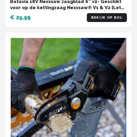
Batavia 18V Nexxsaw zaagblad 6'' v2- Geschikt
voor op de kettingzaag Nexxsaw® V1 & V2 [Let
op: niet van toepassing op Nexxsaw® V3]
€ 25,99
BEKIJK OP BOL