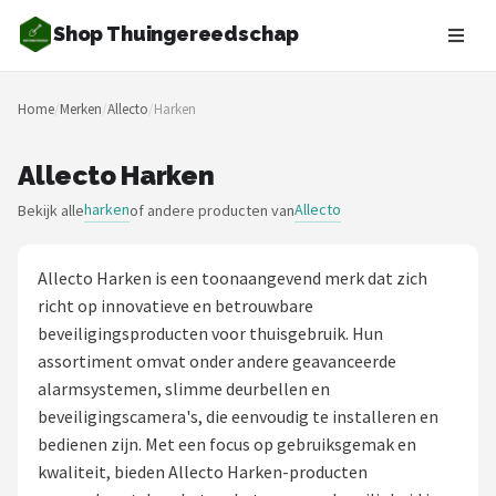
Shop Thuingereedschap
Zoeken
Home
/
Merken
/
Allecto
/
Harken
NAVIGATIE
Shop
Allecto Harken
harken
Allecto
Bekijk alle
of andere producten van
Merken
Blog
Allecto Harken is een toonaangevend merk dat zich
richt op innovatieve en betrouwbare
Borderplanten
beveiligingsproducten voor thuisgebruik. Hun
assortiment omvat onder andere geavanceerde
Grasmaaiers
alarmsystemen, slimme deurbellen en
beveiligingscamera's, die eenvoudig te installeren en
Hogedrukreinigers
bedienen zijn. Met een focus op gebruiksgemak en
kwaliteit, bieden Allecto Harken-producten
Grastrimmers