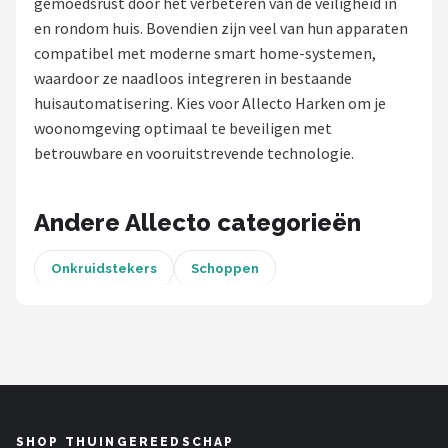
gemoedsrust door het verbeteren van de veiligheid in
en rondom huis. Bovendien zijn veel van hun apparaten
Onkruidbranders
compatibel met moderne smart home-systemen,
waardoor ze naadloos integreren in bestaande
Shop
huisautomatisering. Kies voor Allecto Harken om je
POPULAIRE MERKEN
woonomgeving optimaal te beveiligen met
betrouwbare en vooruitstrevende technologie.
To the South
GARDENA
Andere Allecto categorieën
Talen Tools
Onkruidstekers
Schoppen
Husqvarna
Bosch
WORX
SHOP THUINGEREEDSCHAP