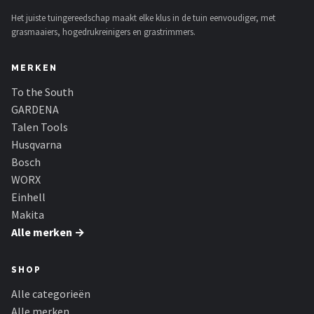
Einhell
Het juiste tuingereedschap maakt elke klus in de tuin eenvoudiger, met
grasmaaiers, hogedrukreinigers en grastrimmers.
Makita
MERKEN
Synx Tools
To the South
Fiskars
GARDENA
Talen Tools
Alle merken →
Husqvarna
Bosch
WORX
Einhell
Makita
Alle merken →
SHOP
Alle categorieën
Alle merken