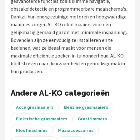
geavanceerde functies zoals slimme navigatie,
obstakeldetectie en programmeerbare maaischema's.
Onkruidbranders
Dankzij hun energiezuinige motoren en hoogwaardige
maaimes zorgen AL-KO robotmaaiers voor een
Shop
gelijkmatig gemaaid gazon met minimale inspanning.
POPULAIRE MERKEN
Bovendien zijn ze eenvoudig te installeren en te
bedienen, wat ze ideaal maakt voor mensen die
To the South
maximale efficiëntie zoeken in tuinonderhoud. AL-KO
blijft streven naar duurzaamheid en gebruiksgemak in
GARDENA
hun producten.
Talen Tools
Andere AL-KO categorieën
Husqvarna
Accu grasmaaiers
Benzine grasmaaiers
Bosch
Elektrische grasmaaiers
Grastrimmers
WORX
Kloofmachines
Maaiaccessoires