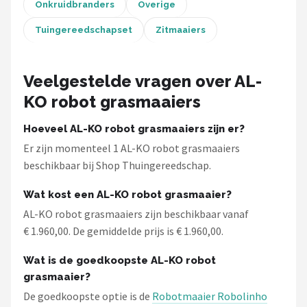
Einhell
Onkruidbranders
Overige
Tuingereedschapset
Zitmaaiers
Makita
Synx Tools
Veelgestelde vragen over AL-
KO robot grasmaaiers
Fiskars
Hoeveel AL-KO robot grasmaaiers zijn er?
Alle merken →
Er zijn momenteel 1 AL-KO robot grasmaaiers
beschikbaar bij Shop Thuingereedschap.
Wat kost een AL-KO robot grasmaaier?
AL-KO robot grasmaaiers zijn beschikbaar vanaf
€ 1.960,00. De gemiddelde prijs is € 1.960,00.
Wat is de goedkoopste AL-KO robot
grasmaaier?
De goedkoopste optie is de
Robotmaaier Robolinho