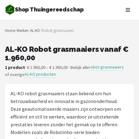
Shop Thuingereedschap
Zoeken
Home
/
Merken
/
AL-KO
/
Robot grasmaaiers
NAVIGATIE
Shop
AL-KO Robot grasmaaiers vanaf €
1.960,00
Merken
robot grasmaaiers
1 product
· € 1.960,00 – € 1.960,00 · Bekijk alle
AL-KO producten
of overige
Blog
Borderplanten
AL-KO robot grasmaaiers staan bekend om hun
betrouwbaarheid en innovatie in gazononderhoud.
Grasmaaiers
Deze geautomatiseerde maaiers zijn ontworpen om
efficiënt en stil te werken, waardoor ze uitstekende
Hogedrukreinigers
prestaties leveren zonder het gemak op te offeren.
Modellen zoals de Robolinho-serie bieden
Grastrimmers