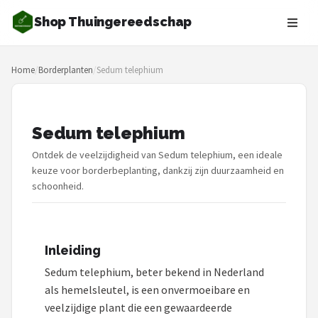
Shop Thuingereedschap
Zoeken
Home
/
Borderplanten
/
Sedum telephium
NAVIGATIE
Shop
Sedum telephium
Merken
Ontdek de veelzijdigheid van Sedum telephium, een ideale
Blog
keuze voor borderbeplanting, dankzij zijn duurzaamheid en
schoonheid.
Borderplanten
Grasmaaiers
Inleiding
Sedum telephium, beter bekend in Nederland
Hogedrukreinigers
als hemelsleutel, is een onvermoeibare en
veelzijdige plant die een gewaardeerde
Grastrimmers