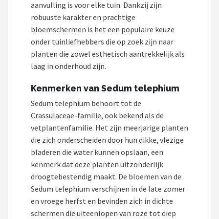
aanvulling is voor elke tuin. Dankzij zijn
robuuste karakter en prachtige
Onkruidbranders
bloemschermen is het een populaire keuze
onder tuinliefhebbers die op zoek zijn naar
Shop
planten die zowel esthetisch aantrekkelijk als
POPULAIRE MERKEN
laag in onderhoud zijn.
To the South
Kenmerken van Sedum telephium
GARDENA
Sedum telephium behoort tot de
Crassulaceae-familie, ook bekend als de
Talen Tools
vetplantenfamilie. Het zijn meerjarige planten
die zich onderscheiden door hun dikke, vlezige
Husqvarna
bladeren die water kunnen opslaan, een
kenmerk dat deze planten uitzonderlijk
Bosch
droogtebestendig maakt. De bloemen van de
Sedum telephium verschijnen in de late zomer
WORX
en vroege herfst en bevinden zich in dichte
schermen die uiteenlopen van roze tot diep